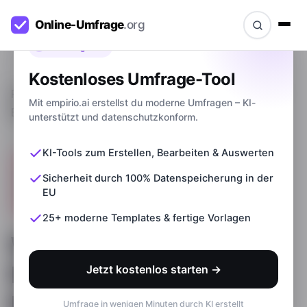
Bevor du gehst
Kostenloses Umfrage-Tool
Ratgeber
>
Was bedeutet Reliabilität? Definition +
Mit empirio.ai erstellst du moderne Umfragen – KI-
Beispiele
unterstützt und datenschutzkonform.
KI-Tools zum Erstellen, Bearbeiten & Auswerten
Sicherheit durch 100% Datenspeicherung in der
EU
25+ moderne Templates & fertige Vorlagen
Was bedeutet
Reliabilität? Definition +
Jetzt kostenlos starten →
Beispiele
Umfrage in wenigen Minuten durch KI erstellt