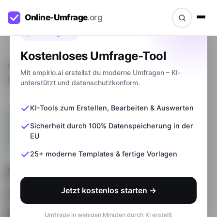
Bevor du gehst
Kostenloses Umfrage-Tool
Ratgeber
>
Was ist eine qualitative Umfrage?
Mit empirio.ai erstellst du moderne Umfragen – KI-
Definition & Beispiele
unterstützt und datenschutzkonform.
KI-Tools zum Erstellen, Bearbeiten & Auswerten
Sicherheit durch 100% Datenspeicherung in der
EU
25+ moderne Templates & fertige Vorlagen
Was ist eine qualitative
Umfrage? Definition &
Jetzt kostenlos starten →
Beispiele
Umfrage in wenigen Minuten durch KI erstellt