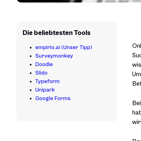
Die beliebtesten Tools
Onl
empirio.ai (Unser Tipp)
Suc
Surveymonkey
Doodle
wis
Slido
Umf
Typeform
Bef
Unipark
Google Forms
Bei
hab
wir