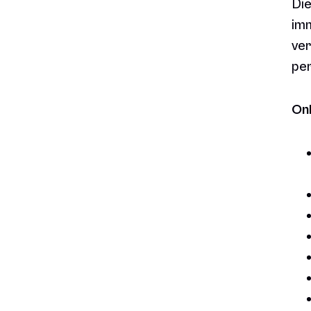
Die
imm
ver
per
On