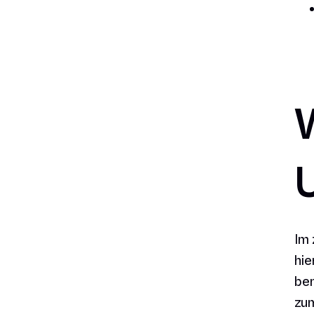
Im 
hie
ben
zum