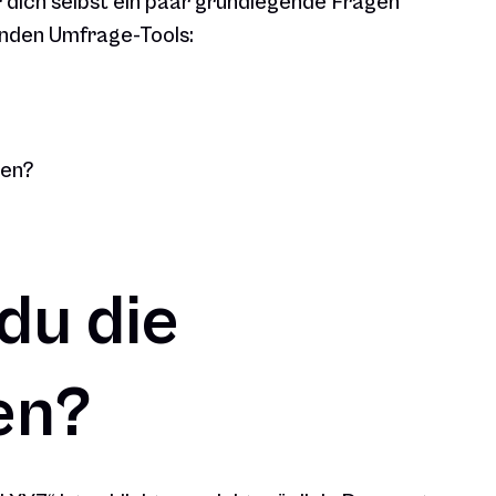
ür dich selbst ein paar grundlegende Fragen
enden Umfrage-Tools:
ben?
du die
en?