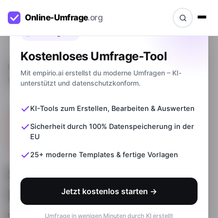
Bevor du gehst
Kostenloses Umfrage-Tool
Ratgeber
>
Suggestivfrage: Definition, Beispiele &
Mit empirio.ai erstellst du moderne Umfragen – KI-
wie du sie vermeidest
unterstützt und datenschutzkonform.
KI-Tools zum Erstellen, Bearbeiten & Auswerten
Sicherheit durch 100% Datenspeicherung in der
EU
25+ moderne Templates & fertige Vorlagen
Suggestivfrage:
Definition, Beispiele &
Jetzt kostenlos starten →
wie du sie vermeidest
Umfrage in wenigen Minuten durch KI erstellt