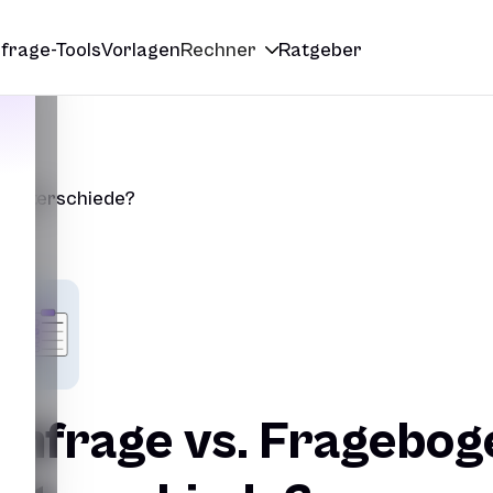
frage-Tools
Vorlagen
Rechner
Ratgeber

e Unterschiede?
mfrage vs. Frageboge