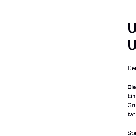
U
U
Der
Die
Ein
Gru
tat
Ste