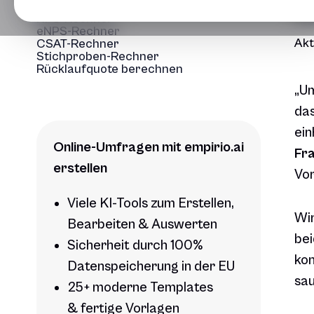
U
NPS-Rechner
eNPS-Rechner
Akt
CSAT-Rechner
Stichproben-Rechner
Rücklaufquote berechnen
„Um
das
ein
Online-Umfragen mit empirio.ai
Fr
erstellen
Vor
Viele KI-Tools zum Erstellen,
Wir
Bearbeiten & Auswerten
be
Sicherheit durch 100%
kon
Datenspeicherung in der EU
sau
25+ moderne Templates
& fertige Vorlagen