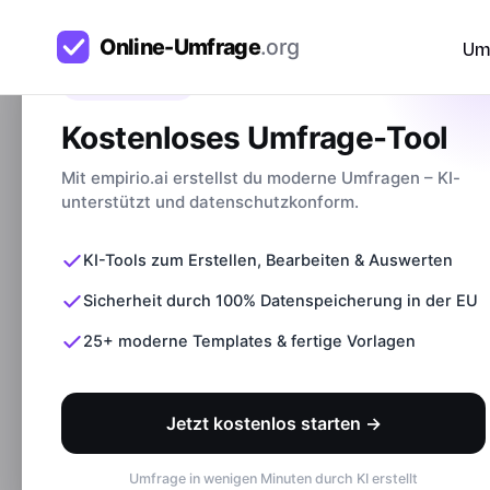
Um
Bevor du gehst
Kostenloses Umfrage-Tool
Mit empirio.ai erstellst du moderne Umfragen – KI-
Ratgeber
>
Umfrage vs. Fragebogen: Was sind di
unterstützt und datenschutzkonform.
KI-Tools zum Erstellen, Bearbeiten & Auswerten
Beliebte Artikel
Sicherheit durch 100% Datenspeicherung in der EU
Erfahrungen mit empirio.ai
25+ moderne Templates & fertige Vorlagen
Umfrage-Tools im Vergleich
Häufige Fehler bei Umfragen
Umfrage-Tools ohne Anmeldung
U
Datenschutz bei Online-Umfragen
Jetzt kostenlos starten →
Online-Rechner
Umfrage in wenigen Minuten durch KI erstellt