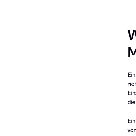
W
M
Ein
ric
Ein
di
Ein
vor