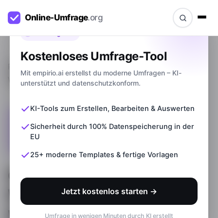
Bevor du gehst
Kostenloses Umfrage-Tool
Ratgeber
>
eNPS-Wert: Welcher Wert ist gut?
Mit empirio.ai erstellst du moderne Umfragen – KI-
Welcher Wert ist schlecht?
unterstützt und datenschutzkonform.
KI-Tools zum Erstellen, Bearbeiten & Auswerten
Sicherheit durch 100% Datenspeicherung in der
EU
25+ moderne Templates & fertige Vorlagen
eNPS-Wert: Welcher
Wert ist gut? Welcher
Jetzt kostenlos starten →
Wert ist schlecht?
Umfrage in wenigen Minuten durch KI erstellt