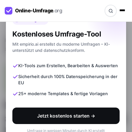
Bevor du gehst
Kostenloses Umfrage-Tool
Ratgeber
>
Fragebogen richtig auswerten: So
Mit empirio.ai erstellst du moderne Umfragen – KI-
geht's inkl. Beispiele
unterstützt und datenschutzkonform.
KI-Tools zum Erstellen, Bearbeiten & Auswerten
Sicherheit durch 100% Datenspeicherung in der
EU
25+ moderne Templates & fertige Vorlagen
Fragebogen richtig
auswerten: So geht's inkl.
Jetzt kostenlos starten →
Beispiele
Umfrage in wenigen Minuten durch KI erstellt