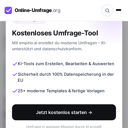
Bevor du gehst
Kostenloses Umfrage-Tool
Ratgeber
>
Telefonische Befragungen: Definition,
Mit empirio.ai erstellst du moderne Umfragen – KI-
Vorteile & Nachteile
unterstützt und datenschutzkonform.
KI-Tools zum Erstellen, Bearbeiten & Auswerten
Sicherheit durch 100% Datenspeicherung in der
EU
25+ moderne Templates & fertige Vorlagen
Telefonische
Befragungen: Definition,
Jetzt kostenlos starten →
Vorteile & Nachteile
Umfrage in wenigen Minuten durch KI erstellt