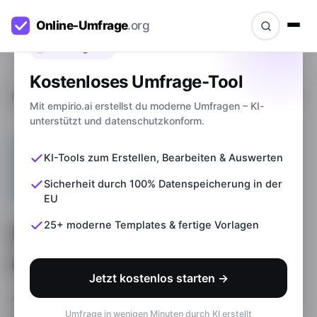
Bevor du gehst
Kostenloses Umfrage-Tool
Ratgeber
>
Umfrage erstellen mit Canva: So geht's
Mit empirio.ai erstellst du moderne Umfragen – KI-
unterstützt und datenschutzkonform.
KI-Tools zum Erstellen, Bearbeiten & Auswerten
Sicherheit durch 100% Datenspeicherung in der
EU
25+ moderne Templates & fertige Vorlagen
Umfrage erstellen mit
Canva: So geht's
Jetzt kostenlos starten →
Aktualisiert am
10.06.2026
Umfrage in wenigen Minuten durch KI erstellt
Autor:
Marco