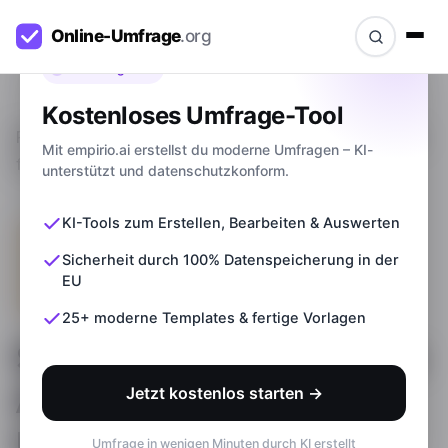
Bevor du gehst
Kostenloses Umfrage-Tool
Ratgeber
>
So findest du die richtige Antwortskala
Mit empirio.ai erstellst du moderne Umfragen – KI-
für deine Umfrage
unterstützt und datenschutzkonform.
KI-Tools zum Erstellen, Bearbeiten & Auswerten
Sicherheit durch 100% Datenspeicherung in der
EU
25+ moderne Templates & fertige Vorlagen
So findest du die richtige
Antwortskala für deine
Jetzt kostenlos starten →
Umfrage
Umfrage in wenigen Minuten durch KI erstellt