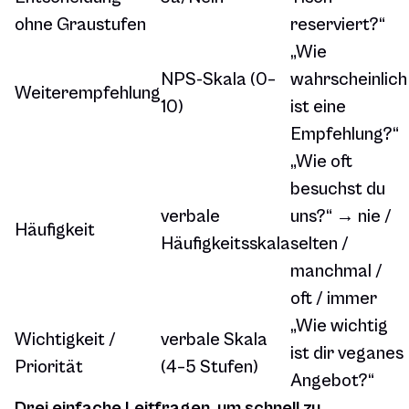
ohne Graustufen
reserviert?“
„Wie
NPS-Skala (0–
wahrscheinlich
Weiterempfehlung
10)
ist eine
Empfehlung?“
„Wie oft
besuchst du
verbale
uns?“ → nie /
Häufigkeit
Häufigkeitsskala
selten /
manchmal /
oft / immer
„Wie wichtig
Wichtigkeit /
verbale Skala
ist dir veganes
Priorität
(4–5 Stufen)
Angebot?“
Drei einfache Leitfragen, um schnell zu