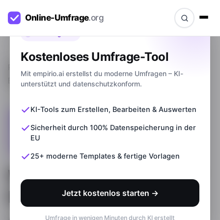
Bevor du gehst
Kostenloses Umfrage-Tool
Ratgeber
>
Was bedeutet Validität? Definition +
Mit empirio.ai erstellst du moderne Umfragen – KI-
Beispiele
unterstützt und datenschutzkonform.
KI-Tools zum Erstellen, Bearbeiten & Auswerten
Sicherheit durch 100% Datenspeicherung in der
EU
25+ moderne Templates & fertige Vorlagen
Was bedeutet Validität?
Definition + Beispiele
Jetzt kostenlos starten →
Umfrage in wenigen Minuten durch KI erstellt
Aktualisiert am
31.05.2026