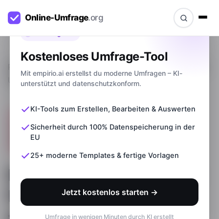
Bevor du gehst
Kostenloses Umfrage-Tool
Ratgeber
>
Demografische Daten in Fragebogen &
Mit empirio.ai erstellst du moderne Umfragen – KI-
Umfrage abfragen
unterstützt und datenschutzkonform.
KI-Tools zum Erstellen, Bearbeiten & Auswerten
Sicherheit durch 100% Datenspeicherung in der
EU
25+ moderne Templates & fertige Vorlagen
Demografische Daten in
Fragebogen & Umfrage
Jetzt kostenlos starten →
abfragen
Umfrage in wenigen Minuten durch KI erstellt