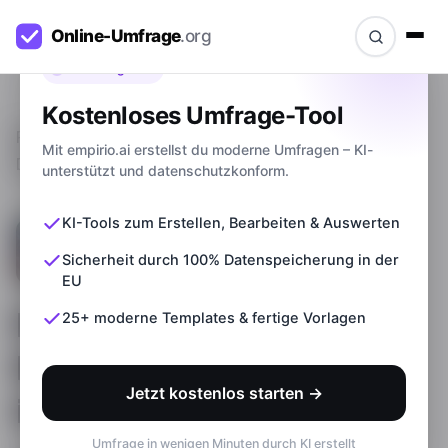
Bevor du gehst
Kostenloses Umfrage-Tool
Ratgeber
>
Fragebogen Vorlage: Demografische
Mit empirio.ai erstellst du moderne Umfragen – KI-
Daten inkl. Beispiele
unterstützt und datenschutzkonform.
KI-Tools zum Erstellen, Bearbeiten & Auswerten
Sicherheit durch 100% Datenspeicherung in der
EU
Fragebogen Vorlage:
25+ moderne Templates & fertige Vorlagen
Demografische Daten
Jetzt kostenlos starten →
inkl. Beispiele
Umfrage in wenigen Minuten durch KI erstellt