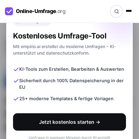
Bevor du gehst
Kostenloses Umfrage-Tool
Ratgeber
>
Fragebogen Bachelor- & Masterarbeit:
Mit empirio.ai erstellst du moderne Umfragen – KI-
Vorlage + Beispiel
unterstützt und datenschutzkonform.
KI-Tools zum Erstellen, Bearbeiten & Auswerten
Sicherheit durch 100% Datenspeicherung in der
EU
Fragebogen Bachelor- &
25+ moderne Templates & fertige Vorlagen
Masterarbeit: Vorlage +
Jetzt kostenlos starten →
Beispiel
Umfrage in wenigen Minuten durch KI erstellt