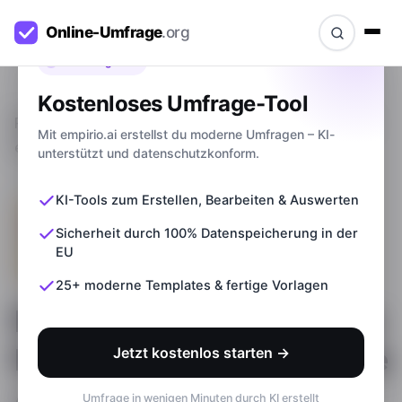
Bevor du gehst
Kostenloses Umfrage-Tool
Ratgeber
>
Fragebogen-Arten: Diese Formen gibt
Mit empirio.ai erstellst du moderne Umfragen – KI-
es + Beispiele
unterstützt und datenschutzkonform.
KI-Tools zum Erstellen, Bearbeiten & Auswerten
Sicherheit durch 100% Datenspeicherung in der
EU
25+ moderne Templates & fertige Vorlagen
Fragebogen-Arten: Diese
Formen gibt es + Beispiele
Jetzt kostenlos starten →
Umfrage in wenigen Minuten durch KI erstellt
Aktualisiert am
05.07.2026