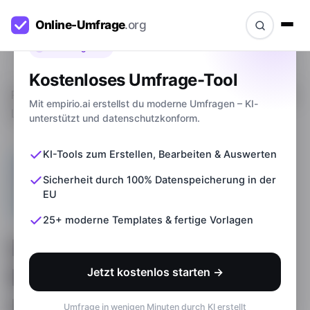
Bevor du gehst
Kostenloses Umfrage-Tool
Ratgeber
>
Leitfadeninterview: Definition, Aufbau &
Mit empirio.ai erstellst du moderne Umfragen – KI-
Leitfaden mit Beispiel
unterstützt und datenschutzkonform.
KI-Tools zum Erstellen, Bearbeiten & Auswerten
Sicherheit durch 100% Datenspeicherung in der
EU
25+ moderne Templates & fertige Vorlagen
Leitfadeninterview:
Definition, Aufbau &
Jetzt kostenlos starten →
Leitfaden mit Beispiel
Umfrage in wenigen Minuten durch KI erstellt