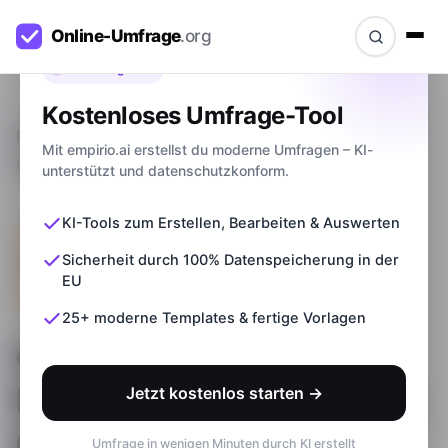
Bevor du gehst
Kostenloses Umfrage-Tool
Ratgeber
>
Objektivität, Validität, Reliabilität -
Mit empirio.ai erstellst du moderne Umfragen – KI-
quantitative Gütekriterien
unterstützt und datenschutzkonform.
KI-Tools zum Erstellen, Bearbeiten & Auswerten
Sicherheit durch 100% Datenspeicherung in der
EU
25+ moderne Templates & fertige Vorlagen
Objektivität, Validität,
Reliabilität - quantitative
Jetzt kostenlos starten →
Gütekriterien
Umfrage in wenigen Minuten durch KI erstellt