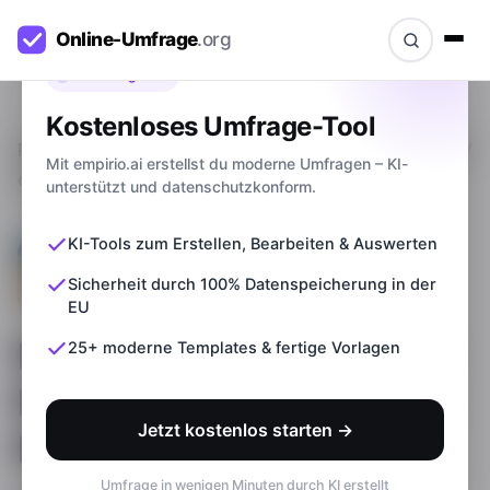
Bevor du gehst
Kostenloses Umfrage-Tool
Ratgeber
>
Fragebogen Vorlage mit Freitextfragen /
Mit empirio.ai erstellst du moderne Umfragen – KI-
offenen Fragen
unterstützt und datenschutzkonform.
KI-Tools zum Erstellen, Bearbeiten & Auswerten
Sicherheit durch 100% Datenspeicherung in der
EU
Fragebogen Vorlage mit
25+ moderne Templates & fertige Vorlagen
Freitextfragen / offenen
Jetzt kostenlos starten →
Fragen
Umfrage in wenigen Minuten durch KI erstellt