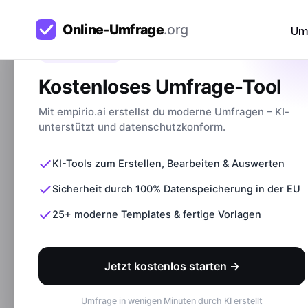
Um
Bevor du gehst
Kostenloses Umfrage-Tool
Mit empirio.ai erstellst du moderne Umfragen – KI-
Die be
unterstützt und datenschutzkonform.
KI-Tools zum Erstellen, Bearbeiten & Auswerten
Sicherheit durch 100% Datenspeicherung in der EU
25+ moderne Templates & fertige Vorlagen
Finde mit uns die perkte A
Jetzt kostenlos starten →
kostenloser
Umfrage in wenigen Minuten durch KI erstellt