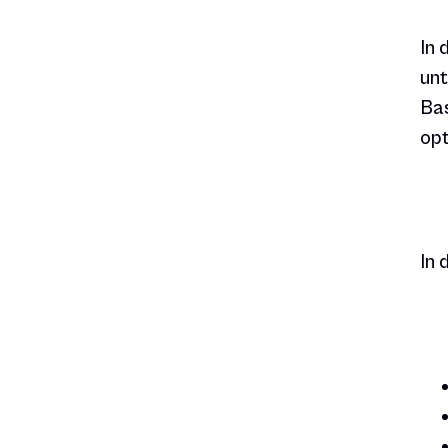
In 
unt
Bas
opt
In 