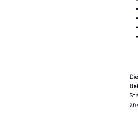
Die
Bef
Str
an 