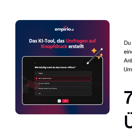
Du 
ein
Anb
Umf