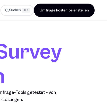
Suchen
Umfrage kostenlos erstellen
⌘ K
Survey
n
mfrage-Tools getestet - von
se-Lösungen.