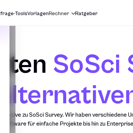
frage-Tools
Vorlagen
Rechner
Ratgeber

sten
SoSci 
Alternative
lternative zu SoSci Survey. Wir haben verschiedene U
 Software für einfache Projekte bis hin zu Enterpri